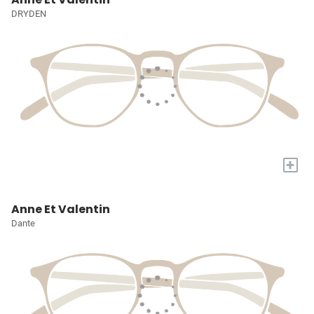
DRYDEN
+
Anne Et Valentin
Dante