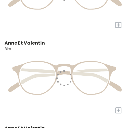
+
Anne Et Valentin
Bim
+