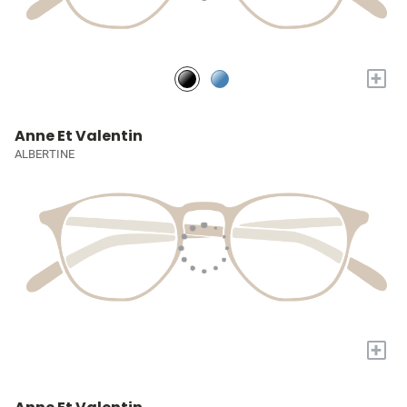
+
Anne Et Valentin
ALBERTINE
+