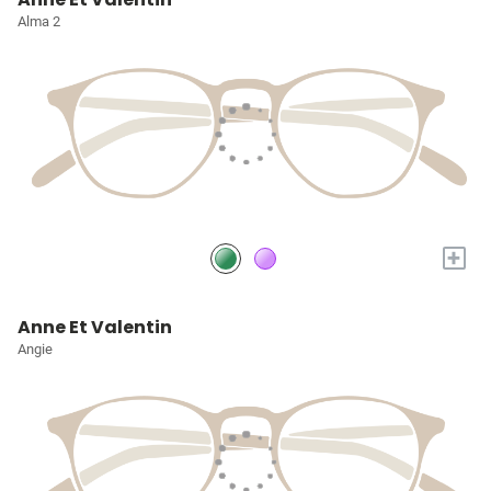
Alma 2
+
Anne Et Valentin
Angie