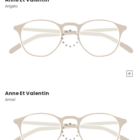
Arigato
+
Anne Et Valentin
Armel