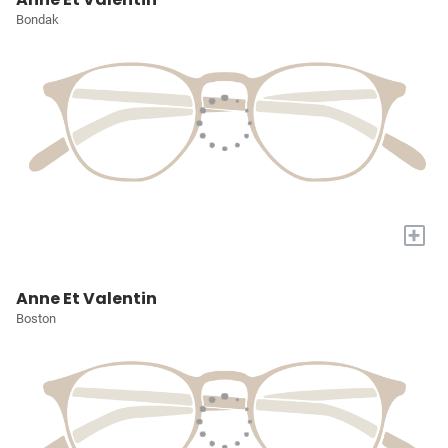
Bondak
+
Anne Et Valentin
Boston