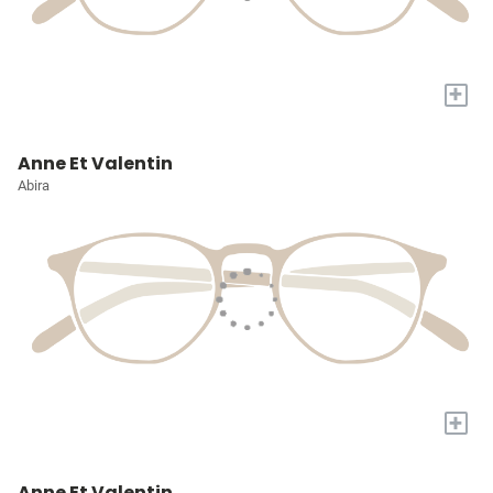
+
Anne Et Valentin
Abira
+
Anne Et Valentin