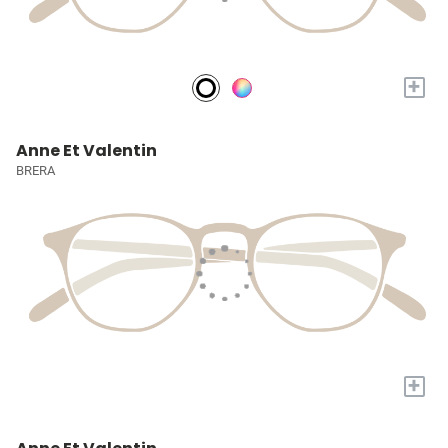
+
Anne Et Valentin
BRERA
+