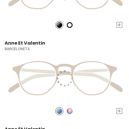
+
Anne Et Valentin
BARCELONETA
+