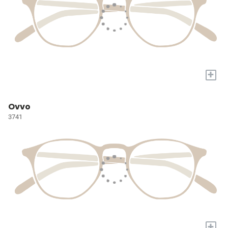
+
Ovvo
3741
+