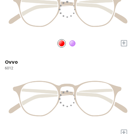
+
Ovvo
6012
+