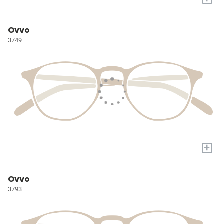
Ovvo
3749
+
Ovvo
3793