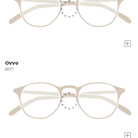
+
Ovvo
6077
+