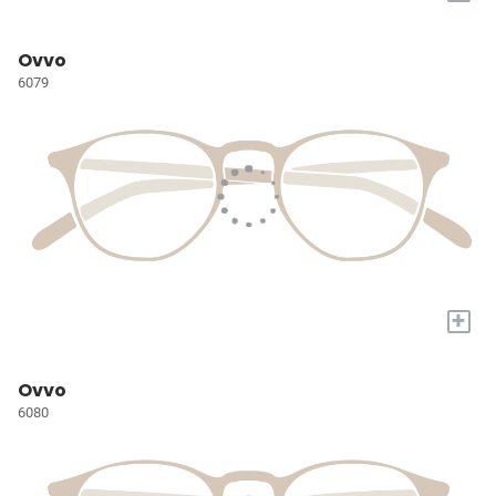
Ovvo
6079
+
Ovvo
6080