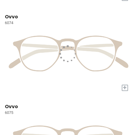
Ovvo
6074
+
Ovvo
6075