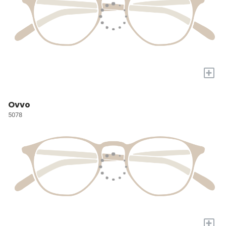
+
Ovvo
5078
+