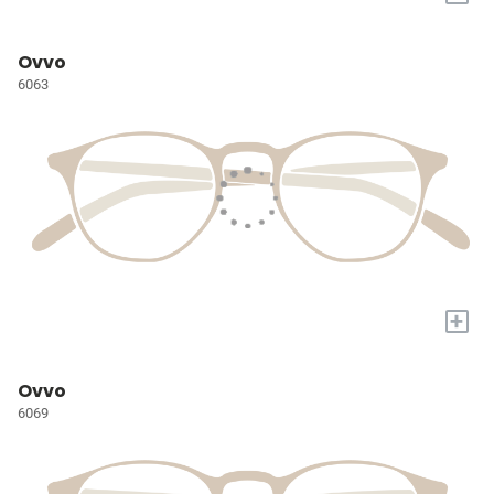
Ovvo
6063
+
Ovvo
6069