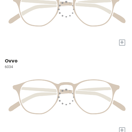
+
Ovvo
6034
+