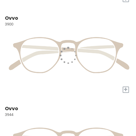
Ovvo
3900
+
Ovvo
3944