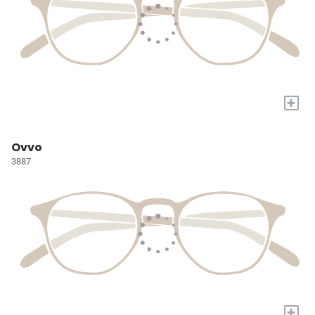
+
Ovvo
3887
+