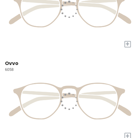
+
Ovvo
6058
+