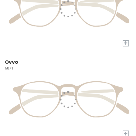
+
Ovvo
6071
+