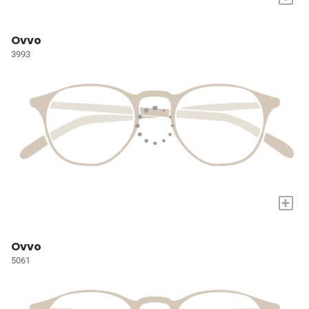
Ovvo
3993
+
Ovvo
5061