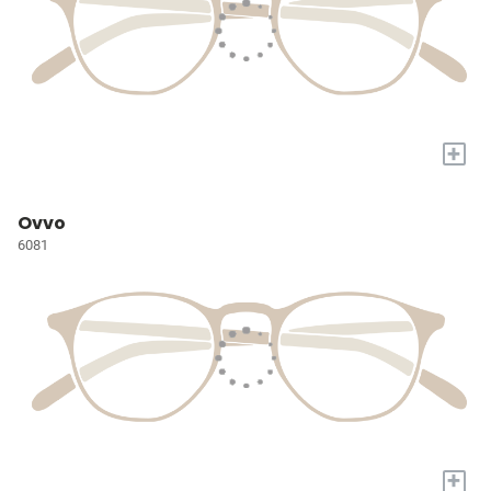
+
Ovvo
6081
+