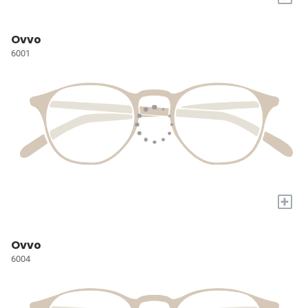
Ovvo
6001
+
Ovvo
6004