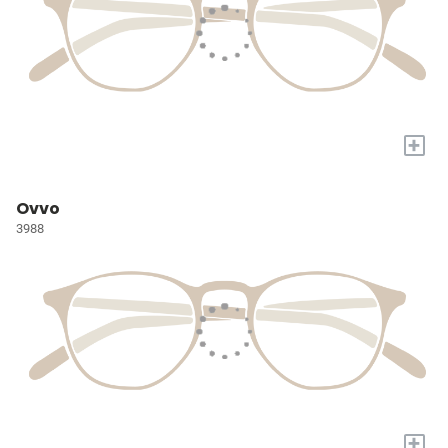
+
Ovvo
3988
+