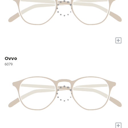
+
Ovvo
6079
+