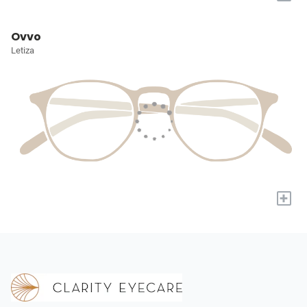
Ovvo
Letiza
+