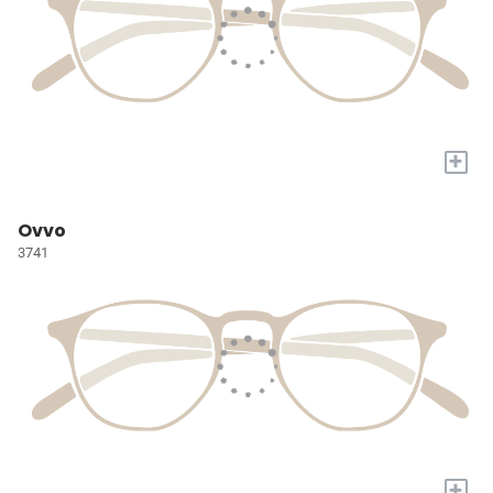
+
Ovvo
3741
+