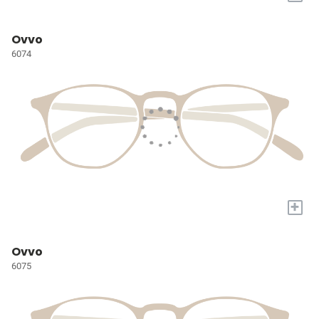
Ovvo
6074
+
Ovvo
6075