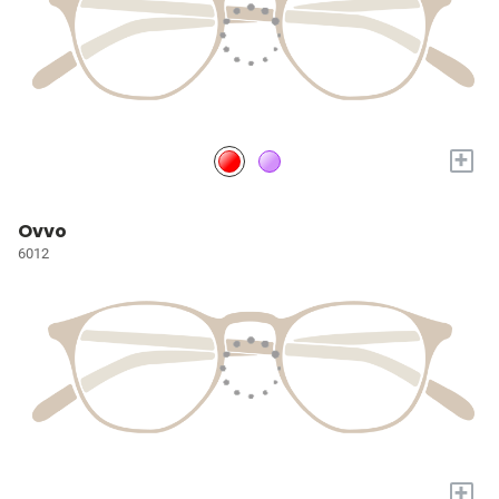
+
Ovvo
6012
+