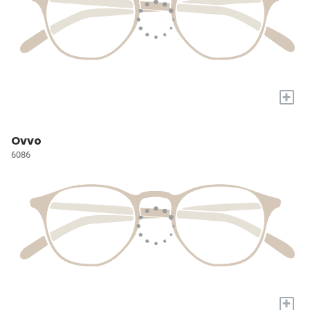
+
Ovvo
6086
+