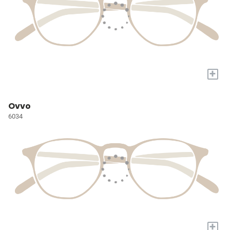
+
Ovvo
6034
+