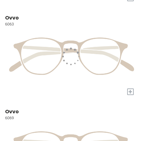
Ovvo
6063
+
Ovvo
6069