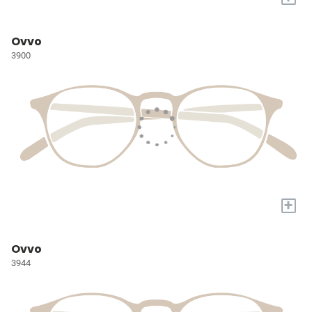
Ovvo
3900
+
Ovvo
3944