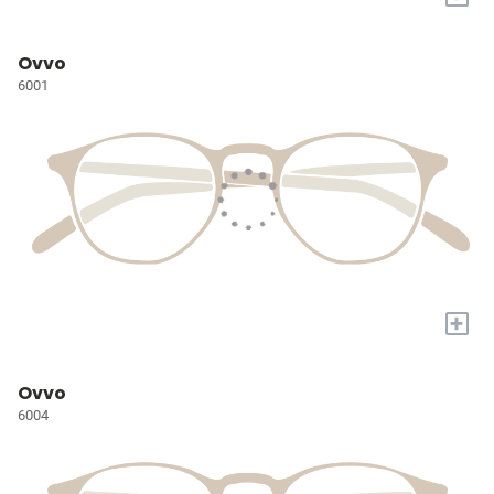
Ovvo
6001
+
Ovvo
6004