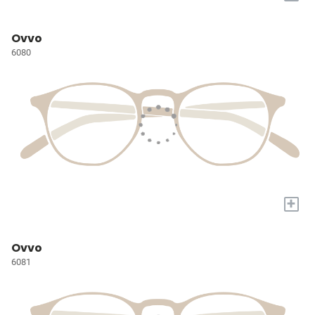
Ovvo
6080
+
Ovvo
6081