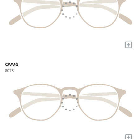
+
Ovvo
5078
+