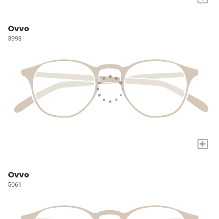
Ovvo
3993
+
Ovvo
5061