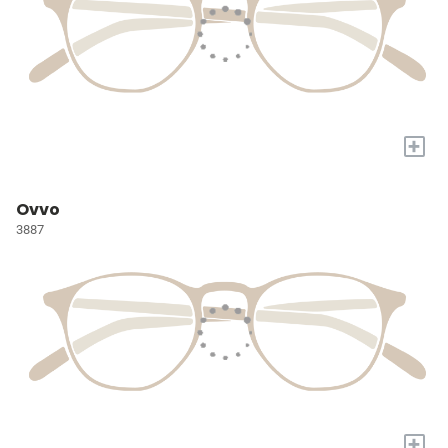
+
Ovvo
3887
+