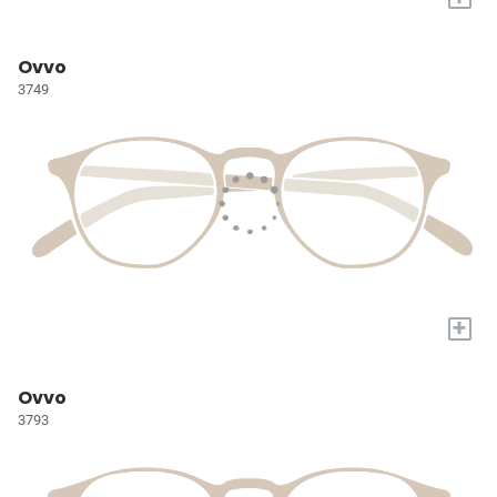
Ovvo
3749
+
Ovvo
3793