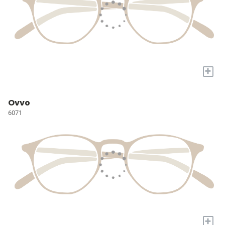
+
Ovvo
6071
+