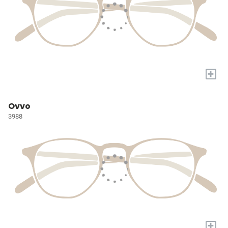
+
Ovvo
3988
+