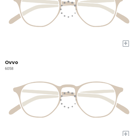
+
Ovvo
6058
+