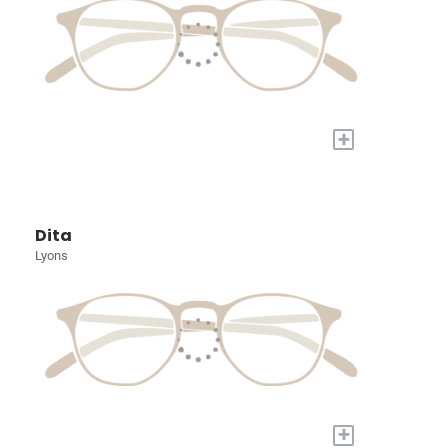
+
Dita
Lyons
+