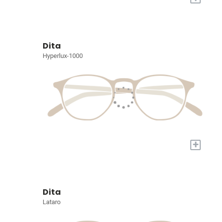
Dita
Hyperlux-1000
+
Dita
Lataro