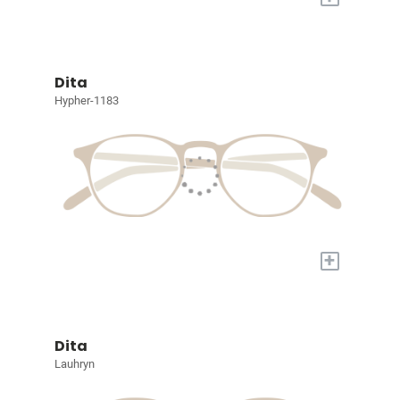
Dita
Hypher-1183
+
Dita
Lauhryn