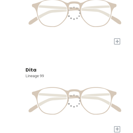
+
Dita
Lineage 99
+