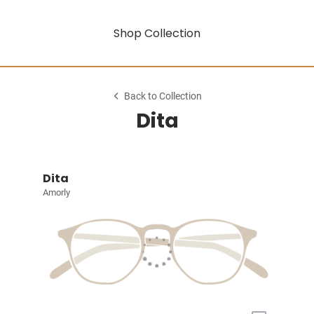
Shop Collection
Back to Collection
Dita
Dita
Amorly