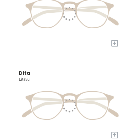
+
Dita
Litavu
+