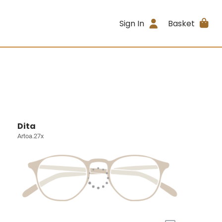
Sign In
Basket
Dita
Artoa.27x