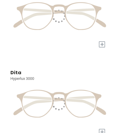
+
Dita
Hyperlux 3000
+