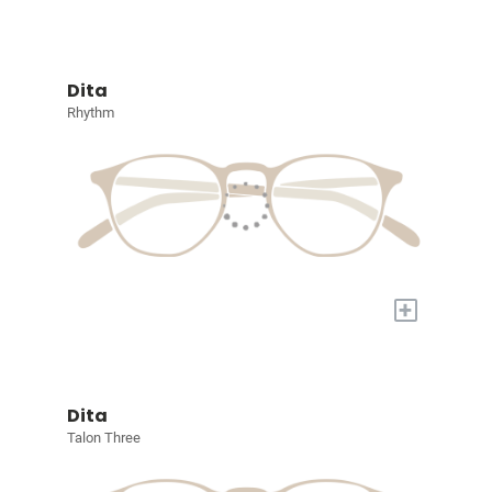
Dita
Rhythm
+
Dita
Talon Three