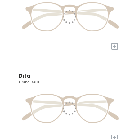
+
Dita
Grand Deus
+