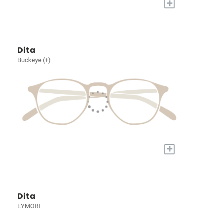
+
Dita
Buckeye (+)
+
Dita
EYMORI