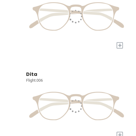
+
Dita
Flight.006
+