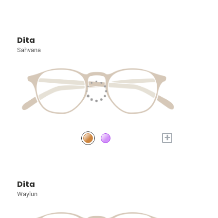
Dita
Sahvana
+
Dita
Waylun