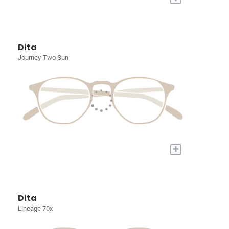
Dita
Journey-Two Sun
+
Dita
Lineage 70x