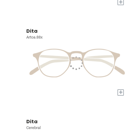
+
Dita
Artoa.88x
+
Dita
Cerebral