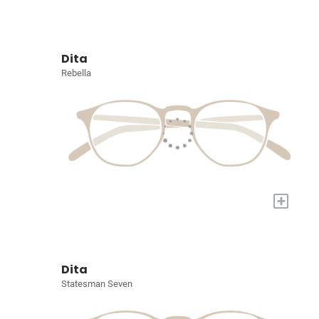
Dita
Rebella
+
Dita
Statesman Seven