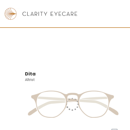
Dita
Altrist