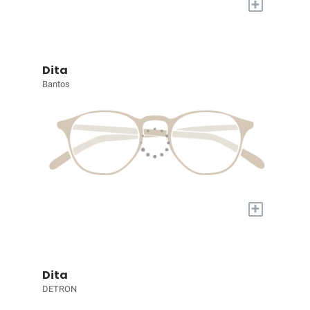
+
Dita
Bantos
+
Dita
DETRON