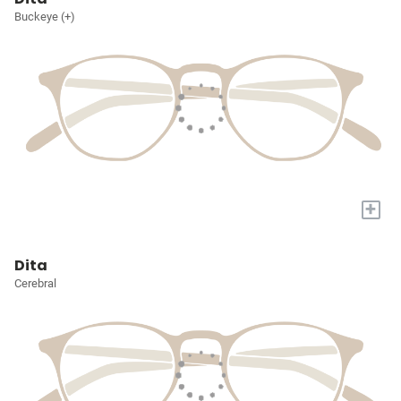
Buckeye (+)
+
Dita
Cerebral