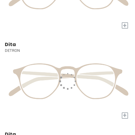
+
Dita
DETRON
+
Dita