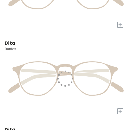
+
Dita
Bantos
+
Dita