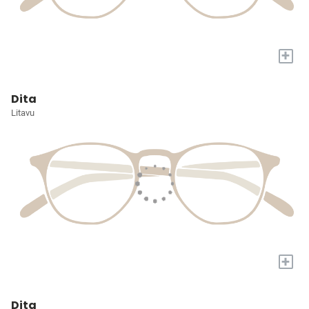
+
Dita
Litavu
+
Dita