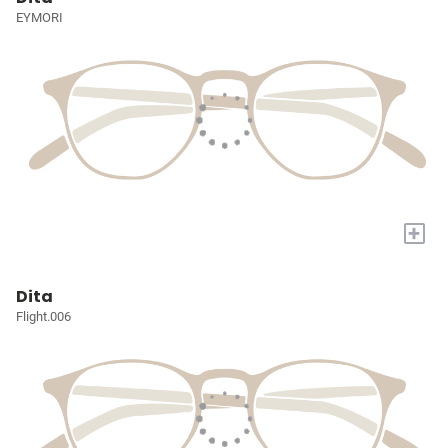
EYMORI
+
Dita
Flight.006