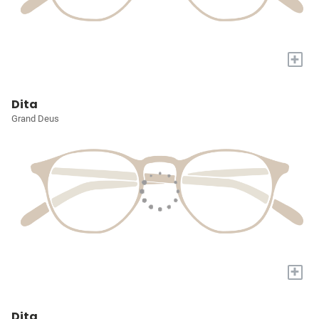
+
Dita
Grand Deus
+
Dita