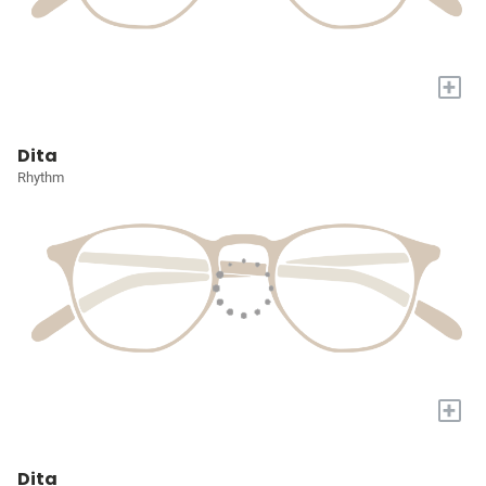
+
Dita
Rhythm
+
Dita