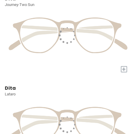
Journey-Two Sun
+
Dita
Lataro