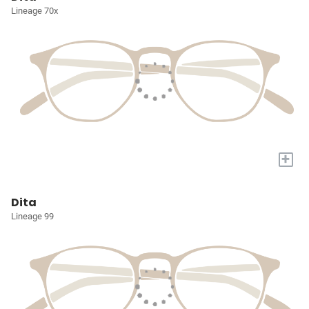
Lineage 70x
+
Dita
Lineage 99