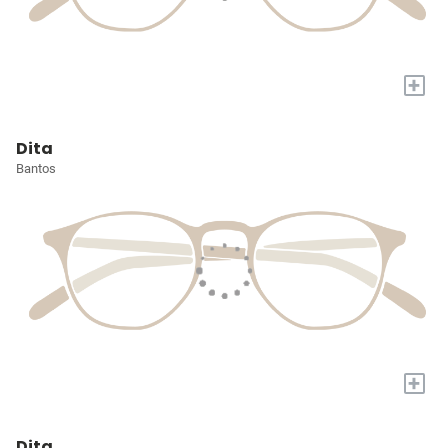
+
Dita
Bantos
+
Dita