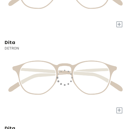
+
Dita
DETRON
+
Dita