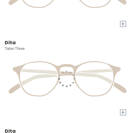
+
Dita
Talon Three
+
Dita