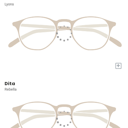
Lyons
+
Dita
Rebella