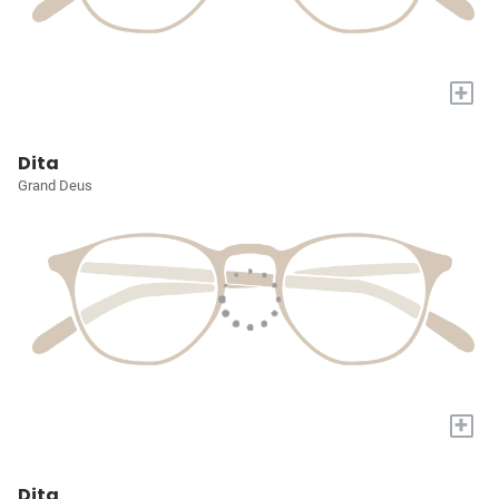
+
Dita
Grand Deus
+
Dita