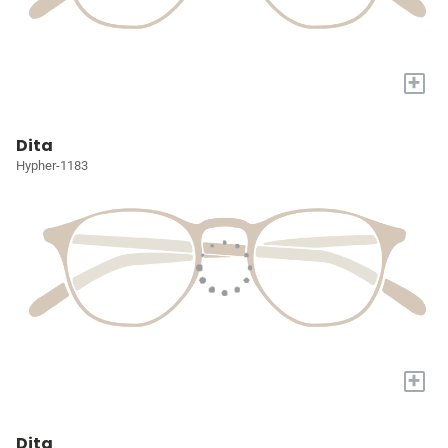
+
Dita
Hypher-1183
+
Dita