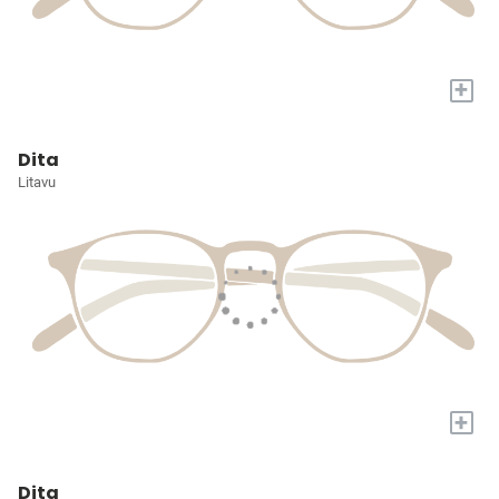
+
Dita
Litavu
+
Dita