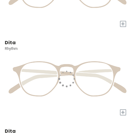
+
Dita
Rhythm
+
Dita