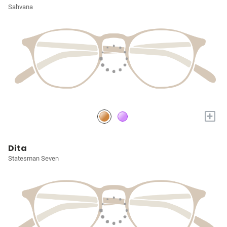
Sahvana
+
Dita
Statesman Seven