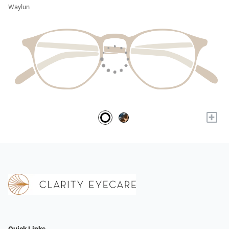
Waylun
+