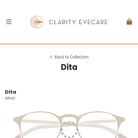
Back to Collection
Dita
Dita
Altrist