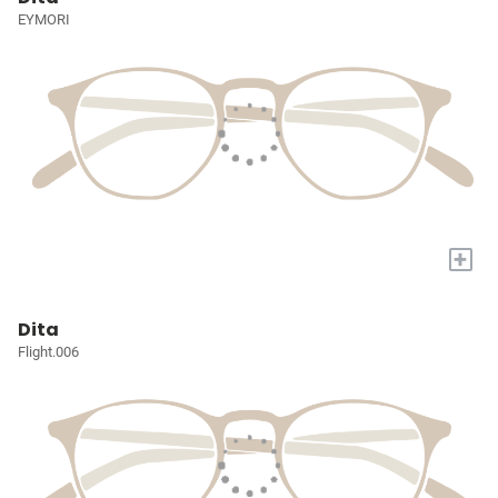
EYMORI
+
Dita
Flight.006