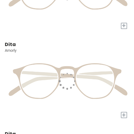
+
Dita
Amorly
+
Dita