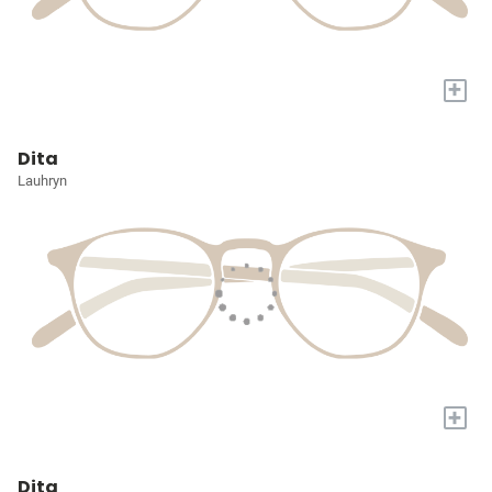
+
Dita
Lauhryn
+
Dita