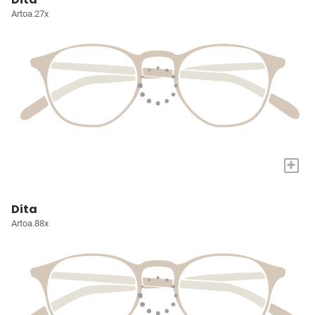
Artoa.27x
+
Dita
Artoa.88x