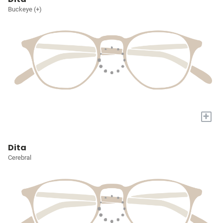
Buckeye (+)
+
Dita
Cerebral