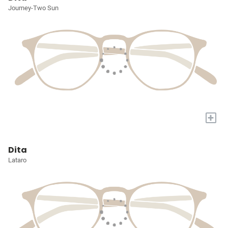
Journey-Two Sun
+
Dita
Lataro