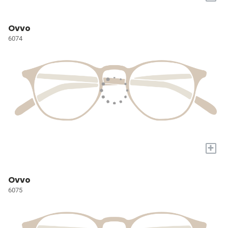
Ovvo
6074
+
Ovvo
6075