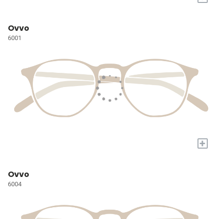
Ovvo
6001
+
Ovvo
6004