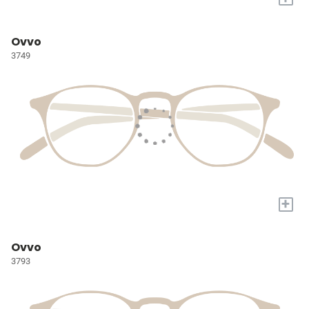
Ovvo
3749
+
Ovvo
3793