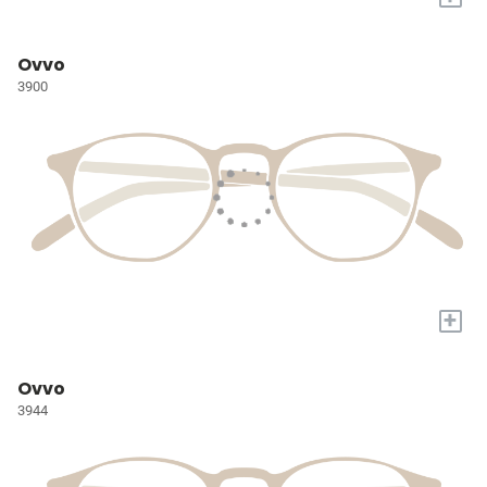
Ovvo
3900
+
Ovvo
3944