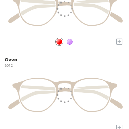
+
Ovvo
6012
+