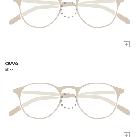
+
Ovvo
5078
+