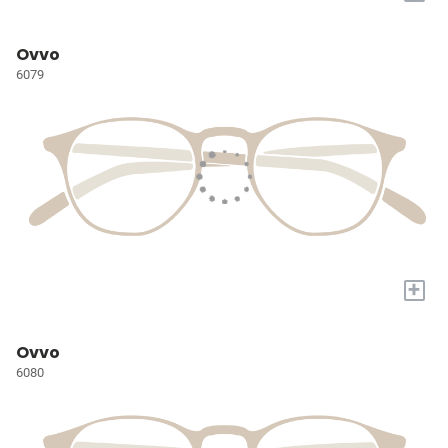
Ovvo
6079
+
Ovvo
6080