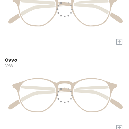
+
Ovvo
3988
+