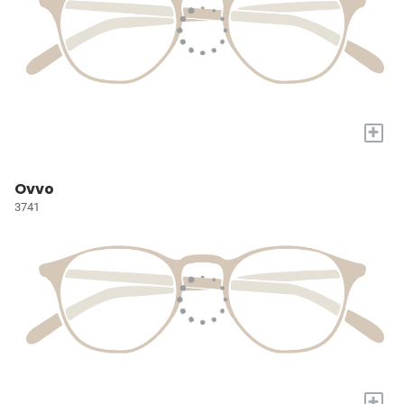
+
Ovvo
3741
+