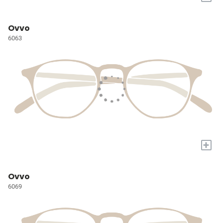
Ovvo
6063
+
Ovvo
6069