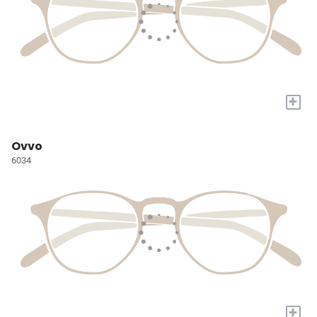
+
Ovvo
6034
+