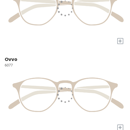
+
Ovvo
6077
+