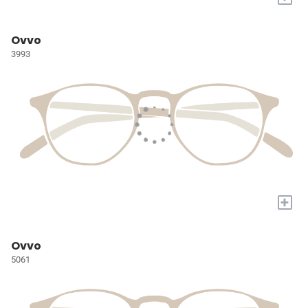
Ovvo
3993
+
Ovvo
5061