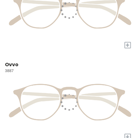
+
Ovvo
3887
+