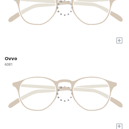
+
Ovvo
6081
+