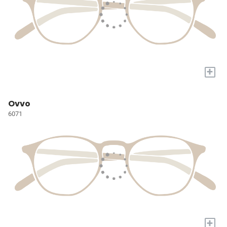
+
Ovvo
6071
+