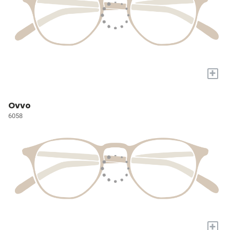
+
Ovvo
6058
+